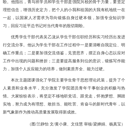
盼。他指出，青马班学员和学生干部是强院兴校的骨干力量，要坚定
理想信念，增强历史定力，把个人的小我和祖国的大我有机地统一在
一起，以国家人才需求为导向锻炼自身过硬本领，加强专业知识学
习，回应习近平总书记对当代青年的殷切期盼。
优秀学生干部代表吴乙泷从学生干部任职经历和实习经历出发进
行交流分享。他认为学生干部在工作过程中一是要清晰自我定位、明
确工作重点；二是要加强交流借鉴，见贤思齐，摆正自身心态以应对
工作中出现的问题和挫折；三是要提高服务到位的意识，锻炼写作能
力，加强个人反应能力的培养，做到素质齐全、能力过硬。
本次主题团课强化了学院主要学生骨干思想理论武装，提升了个
人素质和业务水平，充分激发了学院团员青年干事创业的积极与热
情。大家纷纷表示，将坚定不移地听党话、跟党走，怀抱梦想、脚踏
实地，努力成为有理想、敢担当、能吃苦、肯奋斗的新时代青年，以
新气象新作为推动高质量发展取得新成效。
（图/兰静怡 文/黄小康、文佳慧 审核/梁婵娟、杨真宝）