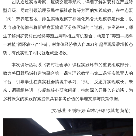
团队通过实地考察、座谈交流等形式，详细了解罗安村在产业转
型升级、党建引领治理及民生福祉改善等方面的实践成效。在生态蛋
（肉）鸡养殖基地，师生实地观察了标准化鸡舍大规模养殖作业，以
及自动化传输带将新鲜禽蛋输送至分拣区域的全过程。在座谈中，师
生了解到罗安村已经将养殖业与种植业有机整合，构建了“养殖—肥料
—种植”循环农业产业链，村集体经济收入自2021年起呈现显著增长态
势，有效实现了村民就近就业增收。
本次调研活动系《农村社会学》课程实践环节的重要组成部分，
致力将田野场域打造为融合第一课堂理论教学与第二课堂实践育人的
平台，引导学生在真实社会情境中学习、行动、反思并实现成长。未
来，调研组将进一步凝练核心研究问题，持续深入开展入户访谈，为
乡村振兴的实践探索提供具有参考价值的学理支撑与决策依据。
（文/苏萱 图/陈宇婷 审核/张雄 徐其龙 黄菊）