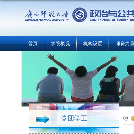
首页
学院概况
机构设置
师资力
党团学工