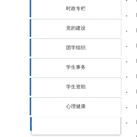
时政专栏
党的建设
团学组织
学生事务
学生资助
心理健康