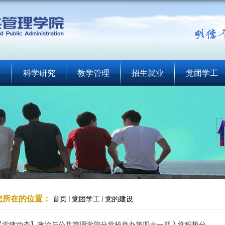
量
科学研究
教学管理
招生就业
党团学工
您所在的位置：
首页
党团学工
党的建设
【党建动态】政治与公共管理学院分党校举办第四十一期入党积极分...