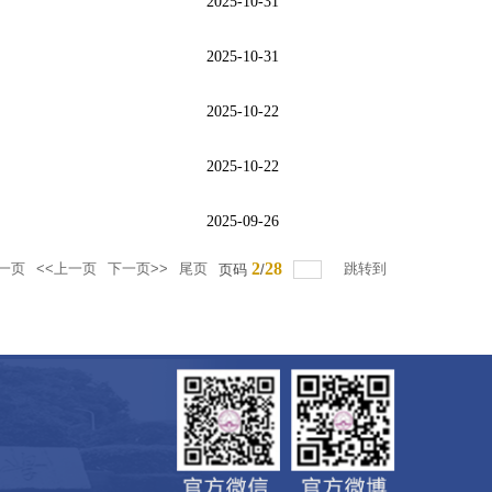
2025-10-31
2025-10-31
2025-10-22
2025-10-22
2025-09-26
2
28
一页
<<上一页
下一页>>
尾页
跳转到
页码
/