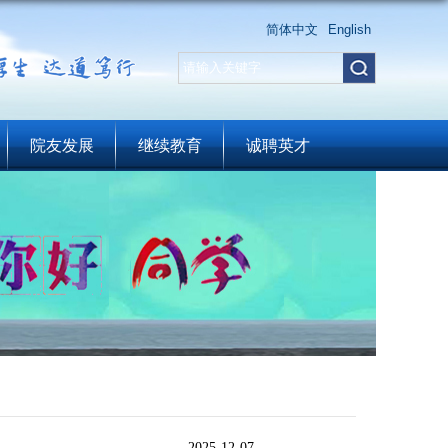
简体中文
English
院友发展
继续教育
诚聘英才
2025-12-07